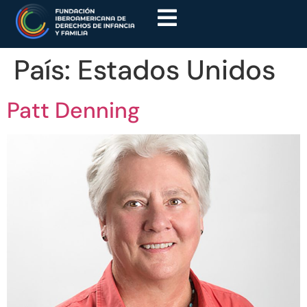
País:
Estados Unidos
Patt Denning