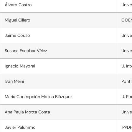
Álvaro Castro
Unive
Miguel Cillero
CIDEN
Jaime Couso
Unive
Susana Escobar Vélez
Unive
Ignacio Mayoral
U. In
Iván Meini
Ponti
María Concepción Molina Blázquez
U. Po
Ana Paula Motta Costa
Unive
Javier Palummo
IPPD