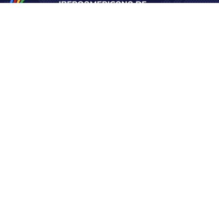
La Fundación Iberoamericana de Derechos de Infancia y
Familia acoge bajo su alero a las instituciones iiReda y Cideni
San Pio X 2460, of 303, Providencia
Centro Iberoamericano de
Derechos de la Niñez e Infancia
Instituto Iberoamericano de Reducción de Daños